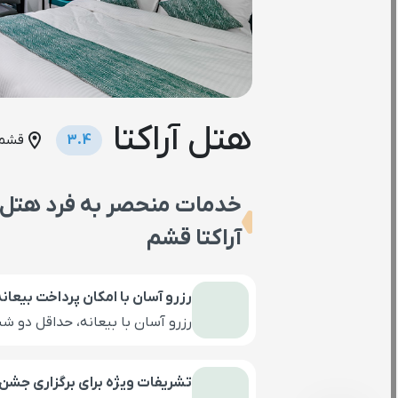
هتل آراکتا
location_on
3.4
قشم -
خدمات منحصر به فرد هتل
آراکتا قشم
رزرو آسان با امکان پرداخت بیعان
رزرو آسان با بیعانه، حداقل دو ش
تشریفات ویژه برای برگزاری جشن