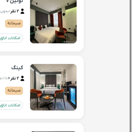
توئین v
2 نفر
-
بدون ن
صبحانه
امکانات اتاق
کینگ
2 نفر
+
تا 1 نفر اضافه ( هزینه مجزا )
صبحانه
امکانات اتاق